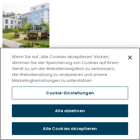
Wenn Sie auf „Alle Cookies akzeptieren“ klicken,
Zentrum für Betreuung und Pflege
stimmen Sie der Speicherung von Cookies auf Ihrem
Gerät zu, um die Websitenavigation zu verbessern,
Emmerich am Rhein
die Websitenutzung zu analysieren und unsere
Marketingbemühungen zu unterstützen.
Cookie-Einstellungen
Alle ablehnen
Alle Cookies akzeptieren
Haus Ernestinenhof