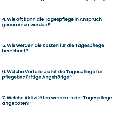
ihrem eigenen Zuhause wohnen möchten.
Zu den Leistungen gehören Grundpflege,
Medikamentenmanagement, soziale Aktivitäten,
4. Wie oft kann die Tagespflege in Anspruch
genommen werden?
Gedächtnistraining und gemeinsame Mahlzeiten.
Die Tagespflege kann je nach Bedarf flexibel, auch
mehrmals pro Woche, in Anspruch genommen werden.
5. Wie werden die Kosten für die Tagespflege
berechnet?
Die Kosten setzen sich aus der Pflegeleistung,
Verpflegung und Zusatzangeboten zusammen. Die
6. Welche Vorteile bietet die Tagespflege für
pflegebedürftige Angehörige?
Pflegekasse übernimmt einen Teil, der Rest muss privat
gezahlt werden.
Sie ermöglicht eine Entlastung der pflegenden
Angehörigen und bietet diesen Freiraum für berufliche
7. Welche Aktivitäten werden in der Tagespflege
angeboten?
oder persönliche Verpflichtungen.