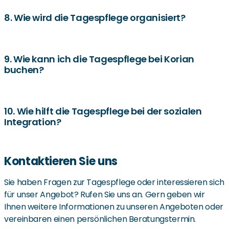
Es werden abwechslungsreiche Aktivitäten wie
gemeinsames Kochen, Gedächtnistraining, Gymnastik
8. Wie wird die Tagespflege organisiert?
und Ausflüge angeboten, um das Wohlbefinden der
Senioren zu fördern.
Die Tagespflege wird individuell auf die Bedürfnisse des
Senioren abgestimmt, mit flexiblen Besuchszeiten und
9. Wie kann ich die Tagespflege bei Korian
buchen?
einer persönlichen Betreuung.
Interessierte können sich direkt über die Website von
Korian oder telefonisch anmelden und sich über die
10. Wie hilft die Tagespflege bei der sozialen
Integration?
Angebote und Kosten informieren.
Durch regelmäßige soziale Kontakte und
Kontaktieren Sie uns
gemeinschaftliche Aktivitäten fördert die Tagespflege
den Austausch und beugt Vereinsamung vor.
Sie haben Fragen zur Tagespflege oder interessieren sich
für unser Angebot? Rufen Sie uns an. Gern geben wir
Ihnen weitere Informationen zu unseren Angeboten oder
vereinbaren einen persönlichen Beratungstermin.