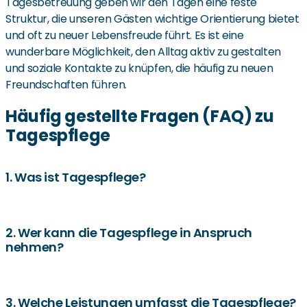
Tagesbetreuung geben wir den Tagen eine feste
Struktur, die unseren Gästen wichtige Orientierung bietet
und oft zu neuer Lebensfreude führt. Es ist eine
wunderbare Möglichkeit, den Alltag aktiv zu gestalten
und soziale Kontakte zu knüpfen, die häufig zu neuen
Freundschaften führen.
Häufig gestellte Fragen (FAQ) zu
Tagespflege
1. Was ist Tagespflege?
Tagespflege bietet pflegebedürftigen Senioren eine
professionelle Betreuung tagsüber, während sie abends
2. Wer kann die Tagespflege in Anspruch
nehmen?
in ihrem gewohnten Zuhause bleiben können.
Die Tagespflege ist für Senioren geeignet, die
Unterstützung bei der Pflege benötigen, aber weiterhin in
3. Welche Leistungen umfasst die Tagespflege?