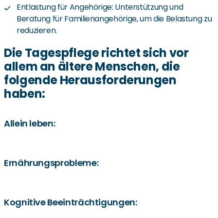
Entlastung für Angehörige: Unterstützung und
Beratung für Familienangehörige, um die Belastung zu
reduzieren.
Die Tagespflege richtet sich vor
allem an ältere Menschen, die
folgende Herausforderungen
haben:
Allein leben:
Soziale Kontakte sind wichtig! Fehlen diese, kann das
Risiko für Altersdepressionen steigen. Tagespflege bietet
Ernährungsprobleme:
die Möglichkeit, neue Bekanntschaften zu schließen und
regelmäßigen Austausch zu erleben.
Ältere Menschen vergessen oft, regelmäßig zu essen und
zu trinken. Dies kann zu Mangelernährung und
Kognitive Beeinträchtigungen:
Flüssigkeitsmangel führen, die sich negativ auf die