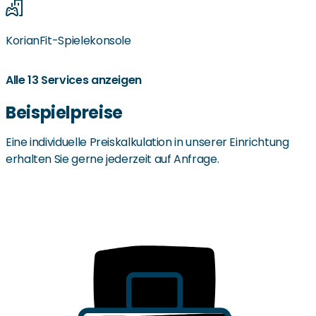
KorianFit-Spielekonsole
Alle 13 Services anzeigen
Nähe zu Wochenmärkten
Nähe zu Supermärkten
Nähe zu ÖPNV
Wäschedienst
Beispielpreise
Eine individuelle Preiskalkulation in unserer Einrichtung
erhalten Sie gerne jederzeit auf Anfrage.