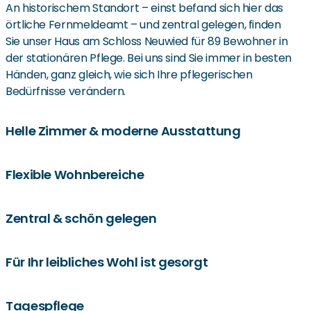
An historischem Standort – einst befand sich hier das
örtliche Fernmeldeamt – und zentral gelegen, finden
Sie unser Haus am Schloss Neuwied für 89 Bewohner in
der stationären Pflege. Bei uns sind Sie immer in besten
Händen, ganz gleich, wie sich Ihre pflegerischen
Bedürfnisse verändern.
Helle Zimmer & moderne Ausstattung
In der stationären Pflege bieten wir drei Wohnbereiche
Flexible Wohnbereiche
mit Einzelzimmern, ausgestattet nach neusten
Standards. Zwölf dieser Einzelzimmer lassen sich zu Zwei-
Die flexibel nutzbaren Gemeinschaftsräume in den
Zentral & schön gelegen
Zimmer-Apartments zusammenlegen. Die hellen und
Wohnbereichen lassen sich zum Beispiel als
2
freundlichen, 15 bis 30 m
großen Räume verfügen neben
Gymnastikraum, Kreativraum, Andachtsraum, Speisesaal
einem Pflegebett über bodentiefe Fenster,
Hinter der Einrichtung lädt ein kleiner Stadtgarten zum
Für Ihr leibliches Wohl ist gesorgt
oder Wellnessbereich nutzen. Gemütliche
Fußbodenheizung, hochwertige Bäder und natürlich TV-
Verweilen ein, der Schlosspark und die Rheinpromenade
Wohnzimmerecken mit Kamin und TV laden nicht nur an
sowie Telefonanschluss. Die Grundeinrichtung ist also
befinden sich in fußläufiger Entfernung. Durch
den Abenden zum Verweilen ein. Bei schönem Wetter
Für Ihr leibliches Wohl ist ebenfalls bestens gesorgt: Der
Tagespflege
topmodern sowie komplett barrierefrei und damit Sie