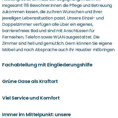
insgesamt 118 Bewohner:innen die Pflege und Betreuung
zukommen lassen, die zu ihren Wünschen und ihrer
jeweiligen Lebenssituation passt. Unsere Einzel- und
Doppelzimmer verfügen alle über ein eigenes,
barrierefreies Bad und sind mit Anschlüssen für
Fernsehen, Telefon sowie WLAN ausgestattet. Die
Zimmer sind hell und gemütlich. Gern können Sie eigene
Möbel und nach Absprache auch Ihr Haustier mitbringen.
Fachabteilung mit Eingliederungshilfe
Einer unserer drei Wohnbereiche ist ein Bereich für
Grüne Oase als Kraftort
Suchterkrankte, die wir bei der Eingliederung zurück in
einen selbstständigen Alltag unterstützen. Dieser Bereich
In allen Wohnbereichen stehen zwei Aufenthaltsräume
Viel Service und Komfort
ist hinsichtlich seiner Ausstattung, Therapie- und
für gemeinsame Aktivitäten zu Verfügung. Im
Betreuungsangebote speziell auf die Bedürfnisse seiner
Erdgeschoss befindet sich ein großer Speisesaal mit
Bewohner:innen ausgerichtet, so arbeiten hier unter
Das Haus der Betreuung und Pflege Curanum Altötting
Immer im Mittelpunkt: unsere
einer großen Terrasse, in dem wir uns zu gemeinsamen