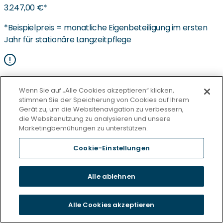
3.247,00 €*
*Beispielpreis = monatliche Eigenbeteiligung im ersten
Jahr für stationäre Langzeitpflege
Pflegeheimkosten
Wenn Sie auf „Alle Cookies akzeptieren“ klicken,
stimmen Sie der Speicherung von Cookies auf Ihrem
Erfahren Sie, wie sich Pflegeheimkosten
Gerät zu, um die Websitenavigation zu verbessern,
zusammensetzen und wie sich Ihr persönlicher
die Websitenutzung zu analysieren und unsere
Selbstbeitrag inkl. eventueller möglicher
Marketingbemühungen zu unterstützen.
Leistungszuschläge bei Pflegegrad 2–5 berechnet.
Cookie-Einstellungen
Pflegekosten im Überblick
Alle ablehnen
Aus den Einrichtungen
28. Juli 2026
Alle Cookies akzeptieren
Jubiläumszeitung