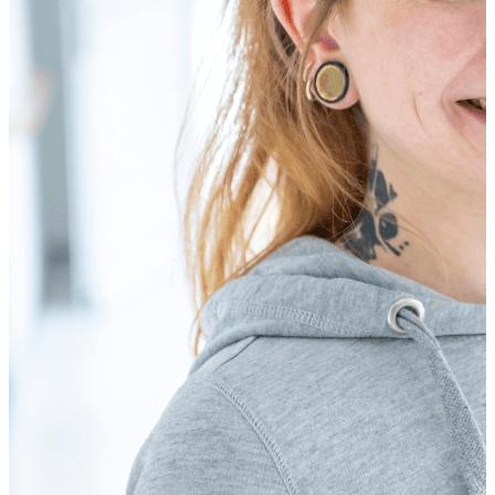
Auch für das leibliche Wohl ist bestens gesorgt. Täglich
stehen zwei schonend zubereitete, schmackhafte Menüs
zur Auswahl. Eventuelle Unverträglichkeiten oder
Diätpläne berücksichtigen wir gern. In unseren
Küchenbesprechungen können Sie auch selbst
Anregungen oder Wünsche äußern. An Ihrem
Geburtstag kochen wir gemeinsam Ihr Lieblingsgericht.