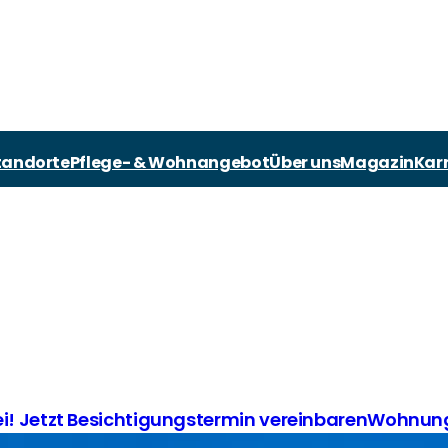
AMBULANT & WOHNE
ENGAGEMENT
NEUIGKEITEN
tandorte
Pflege- & Wohnangebot
Über uns
Magazin
Karr
Betreutes Wohne
Positive Care
Aktuelles aus der 
Ambulante Pflege
Zukunft der Pfleg
Neuigkeiten von K
Tagespflege
Aktiv gegen Gewa
Senioren-Wohnge
Beschwerdeman
Jetzt Besichtigungstermin vereinbaren
Wohnung fre