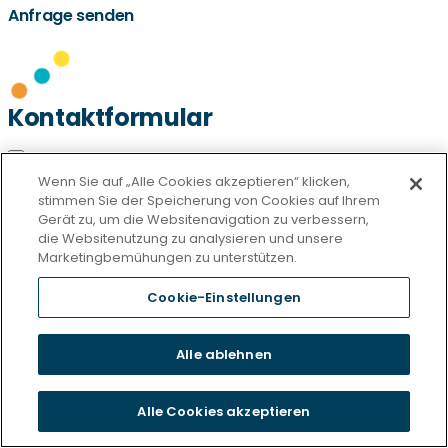
Anfrage senden
Kontaktformular
Wenn Sie auf „Alle Cookies akzeptieren“ klicken,
Vielen Dank.
stimmen Sie der Speicherung von Cookies auf Ihrem
Gerät zu, um die Websitenavigation zu verbessern,
Wir haben Ihre Anfrage erhalten und setzen uns
die Websitenutzung zu analysieren und unsere
Marketingbemühungen zu unterstützen.
umgehend mit Ihnen in Verbindung.
Cookie-Einstellungen
Träger
CURANUM Betriebs GmbH West
Alle ablehnen
Friedenstr. 39
89073 Ulm
Alle Cookies akzeptieren
Hauptsitz der Gesellschaft: