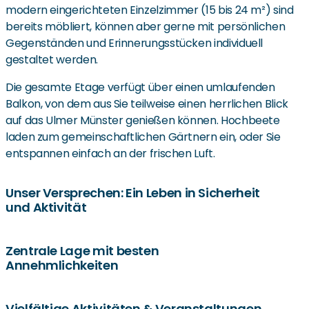
modern eingerichteten Einzelzimmer (15 bis 24 m²) sind
bereits möbliert, können aber gerne mit persönlichen
Gegenständen und Erinnerungsstücken individuell
gestaltet werden.
Die gesamte Etage verfügt über einen umlaufenden
Balkon, von dem aus Sie teilweise einen herrlichen Blick
auf das Ulmer Münster genießen können. Hochbeete
laden zum gemeinschaftlichen Gärtnern ein, oder Sie
entspannen einfach an der frischen Luft.
Unser Versprechen: Ein Leben in Sicherheit
und Aktivität
Unser Name ist Programm: ELISA steht für „Ein Leben in
Zentrale Lage mit besten
Annehmlichkeiten
Sicherheit und Aktivität“. Unser qualifiziertes
Pflegefachpersonal sorgt täglich für eine professionelle
Betreuung, individuell abgestimmt auf die Bedürfnisse
Die Seniorenresidenz Elisa Ulm vereint Ruhe und
Vielfältige Aktivitäten & Veranstaltungen