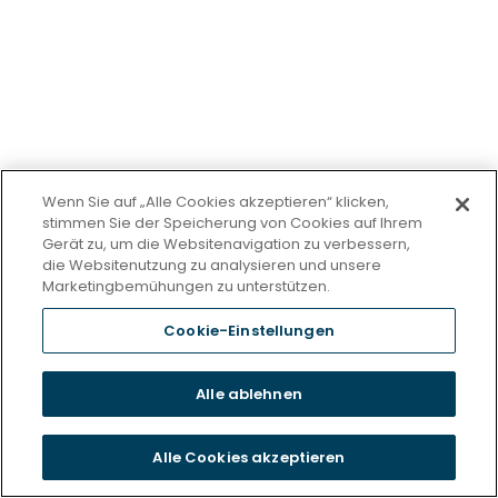
Wenn Sie auf „Alle Cookies akzeptieren“ klicken,
Kooperationspartner
stimmen Sie der Speicherung von Cookies auf Ihrem
Gerät zu, um die Websitenavigation zu verbessern,
die Websitenutzung zu analysieren und unsere
Mediq Website öffnen
Marketingbemühungen zu unterstützen.
Humanoo Website öffnen
Cookie-Einstellungen
Pension Solutions Group Website öffnen
Alle ablehnen
Wir sind deutschlandweit für Sie da
Alle Cookies akzeptieren
Wir haben auch einen Standort in