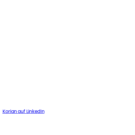
Service
Presse
Korian Zentrale
Positionen
Korian auf LinkedIn