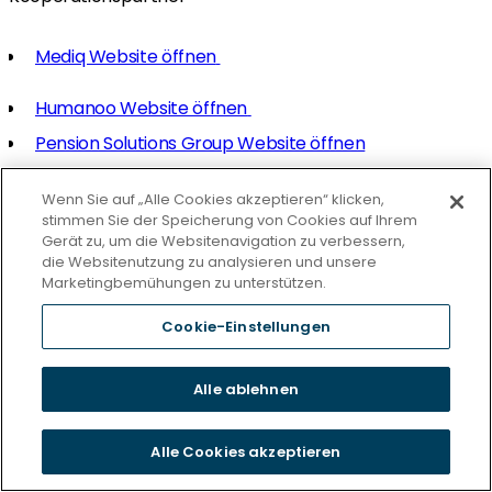
Mediq Website öffnen
Humanoo Website öffnen
Pension Solutions Group Website öffnen
Wenn Sie auf „Alle Cookies akzeptieren“ klicken,
stimmen Sie der Speicherung von Cookies auf Ihrem
Wir sind deutschlandweit für Sie da
Gerät zu, um die Websitenavigation zu verbessern,
Wir haben auch einen Standort in
die Websitenutzung zu analysieren und unsere
Marketingbemühungen zu unterstützen.
Ihrer Nähe
Cookie-Einstellungen
Alle ablehnen
Alle Cookies akzeptieren