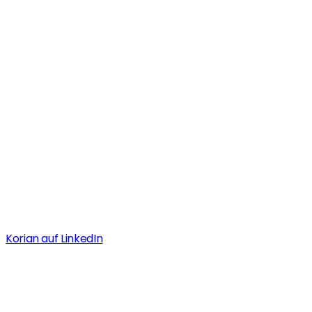
Korian Zentrale
Positionen
Korian auf LinkedIn