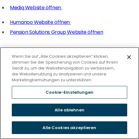
Mediq Website öffnen
Humanoo Website öffnen
Pension Solutions Group Website öffnen
Wenn Sie auf „Alle Cookies akzeptieren“ klicken,
Wir sind deutschlandweit für Sie da
stimmen Sie der Speicherung von Cookies auf Ihrem
Wir haben auch einen Standort in
Gerät zu, um die Websitenavigation zu verbessern,
Ihrer Nähe
die Websitenutzung zu analysieren und unsere
Marketingbemühungen zu unterstützen.
Cookie-Einstellungen
Alle ablehnen
Alle Cookies akzeptieren