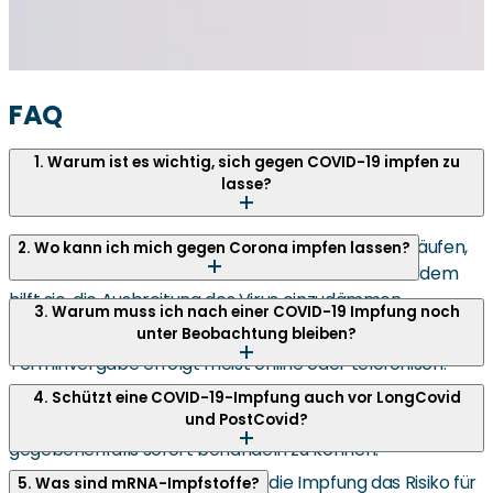
FAQ
1. Warum ist es wichtig, sich gegen COVID-19 impfen zu
lasse?
Die Impfung schützt vor schweren Krankheitsverläufen,
2. Wo kann ich mich gegen Corona impfen lassen?
Krankenhausaufenthalten und Todesfällen. Außerdem
hilft sie, die Ausbreitung des Virus einzudämmen.
In Arztpraxen, Impfzentren (sofern vorhanden), bei
3. Warum muss ich nach einer COVID-19 Impfung noch
unter Beobachtung bleiben?
Betriebsärzten oder teilweise auch in Apotheken. Die
Terminvergabe erfolgt meist online oder telefonisch.
Um seltene, aber mögliche akute Impfreaktionen wie
4. Schützt eine COVID-19-Impfung auch vor LongCovid
und PostCovid?
allergische Reaktionen frühzeitig zu erkennen und
gegebenenfalls sofort behandeln zu können.
Studien deuten darauf hin, dass die Impfung das Risiko für
5. Was sind mRNA-Impfstoffe?