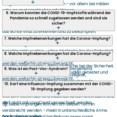
LongCovid deutlich senken kann – vor allem bei milden
oder asymptomatischen Infektionen.
mRNA-Impfstoffe enthalten genetische Informationen,
6. Warum konnten die COVID-19-Impfstoffe während der
Pandemie so schnell zugelassen werden und sind sie
mit denen der Körper vorübergehend ein ungefährliches
sicher?
Virusprotein herstellt. Das Immunsystem lernt dadurch,
das echte Virus zu erkennen und zu bekämpfen.
Die schnelle Zulassung war möglich, weil Forschung,
7. Welche Impfnebenwirkungen hat die Corona-Impfung?
Finanzierung und Behördenverfahren weltweit
beschleunigt wurden – ohne Abstriche bei der Sicherheit.
Die schnelle Zulassung war möglich, weil Forschung,
8. Welche Impfnebenwirkungen hat die Corona-Impfung?
Die Impfstoffe wurden in großen Studien getestet und
Finanzierung und Behördenverfahren weltweit
werden weiterhin streng überwacht.
beschleunigt wurden – ohne Abstriche bei der Sicherheit.
Häufige Nebenwirkungen sind vorübergehend:
9. Was ist ein Post-Vac-Syndrom?
Die Impfstoffe wurden in großen Studien getestet und
Schmerzen an der Einstichstelle, Müdigkeit,
werden weiterhin streng überwacht.
Kopfschmerzen oder Fieber. Schwerwiegende
Das Post-Vac-Syndrom bezeichnet anhaltende
10. Darf eine Influenza-Impfung zusammen mit der COVID-
Nebenwirkungen sind sehr selten.
19-Impfung gegeben werden?
gesundheitliche Beschwerden nach einer Impfung. Es
tritt sehr selten auf, wird wissenschaftlich untersucht und
darf nicht mit LongCovid verwechselt werden.
Ja, beide Impfungen können am selben Termin
verabreicht werden – meist in unterschiedliche Arme.
nach oben scrollen
Das ist sicher und wird bei Risikogruppen sogar