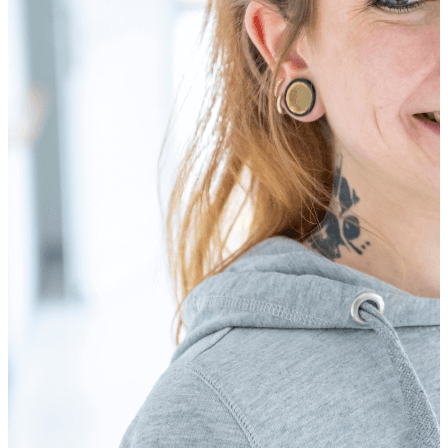
unsere Leistungen jederzeit flexibel und unkompliziert
Regelleistungen nach SGB V und SGB XI
anpassen.
Beratung bei Pflegeeinstufungsverfahren etc.
Flexibilität bei Leistungsvereinbarungen
Bei Fragen zu unserem ambulanten Dienst oder dem
betreuten Wohnen sowie zur Vereinbarung eines
einfache und unkomplizierte Abrechnung mit den
Termins für ein persönliches Beratungsgespräch sind wir
Kranken- und Pflegekassen
gerne für Sie da und unterstützen Sie auch bei den
entsprechenden Anträgen.