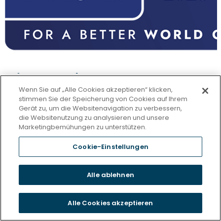
Pflegeangebot
Wenn Sie auf „Alle Cookies akzeptieren“ klicken,
Betreutes Wohnen
Vollstationäre Pflege
stimmen Sie der Speicherung von Cookies auf Ihrem
Gerät zu, um die Websitenavigation zu verbessern,
Ambulante Pflege
Wohnen & Service
Betreutes Wohnen
die Websitenutzung zu analysieren und unsere
Marketingbemühungen zu unterstützen.
Kurzzeitpflege
Betreutes Wohnen in Köln
Qualität
Komfortzimmer
Demenzpflege
Cookie-Einstellungen
Pflege & Wohnen im Peiner Land
Wahlleistungen
Über uns
Fähigkeiten fördern
Verhinderungspflege
Senioren-Wohngemeinschaften
Pflegeheimkosten
Verpflegung & Essen
Mehr Korian
Alle ablehnen
Junge Pflege
Über Korian Deutschland
Qualitätsmanagement
Comorbidität
Der Positive Care Ansatz
Karriere
Korian Stiftung
Alle Cookies akzeptieren
Tagespflege
Unsere Mission
Karrierewege
Startseite