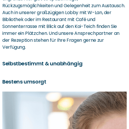
Rückzugsmöglichkeiten und Gelegenheit zum Austausch.
Auch in unserer großzügigen Lobby mit W-Lan, der
Bibliothek oder im Restaurant mit Café und
Sonnenterrasse mit Blick auf den Koi-Teich finden Sie
immer ein Plätzchen. Und unsere Ansprechpartner an
der Rezeption stehen für Ihre Fragen gerne zur
Verfügung.
Selbstbestimmt & unabhängig
Unsere Serviceleistungen gewährleisten, dass Sie so
Bestens umsorgt
lange wie möglich selbstbestimmt und unabhängig
wohnen können: Auf Wunsch greifen Sie nach Ihrem
Der an unsere Einrichtung angeschlossene ambulante
individuellen Bedarf auf unsere Angebote zurück – vom
Pflegedienst unterstützt sie bei Bedarf bei pflegerischen
Hausmeisterservice über die Teilnahme am
oder hauswirtschaftlichen Tätigkeiten. In unserem Haus
Freizeitprogramm bis hin zur Verpflegung durch unser
befindet sich zudem eine Hausarztpraxis. Sollte sich Ihr
Restaurant. Nutzen Sie zum Beispiel auch unseren
Pflegbedarf irgendwann erhöhen, steht einem Umzug in