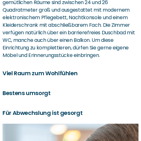
gemütlichen Räume sind zwischen 24 und 26
Quadratmeter groß und ausgestattet mit modernem
elektronischem Pflegebett, Nachtkonsole und einem
Kleiderschrank mit abschließbarem Fach. Die Zimmer
verfügen natürlich über ein barrierefreies Duschbad mit
WC, manche auch über einen Balkon. Um diese
Einrichtung zu komplettieren, dürfen Sie gerne eigene
Möbel und Erinnerungsstücke einbringen.
Viel Raum zum Wohlfühlen
In allen Wohnbereichen laden gemütliche
Bestens umsorgt
Gemeinschaftsräume mit integrierter Küchenzeile,
bequemen Sitzmöbeln sowie Radio und Fernsehgerät
Das Pflegekonzept in unserer Seniorenresidenz in
Für Abwechslung ist gesorgt
zum Verweilen ein. Ein öffentliches Restaurant mit
Recklinghausen setzt auf individuelle Betreuung und
Außenterrasse, eine Cafeteria und Räumlichkeiten für
qualifizierte Pflegeleistungen nach neuesten
Veranstaltungen gehören ebenfalls zum Haus. Bei
Ob Singkreis oder Bingo-Runde, Gymnastik oder
Erkenntnissen. Unsere erfahrenen Mitarbeiter kümmern
schönem Wetter lädt unsere kleine Parkanlage mit
Gedächtnistraining – unsere Bewohner erleben jeden