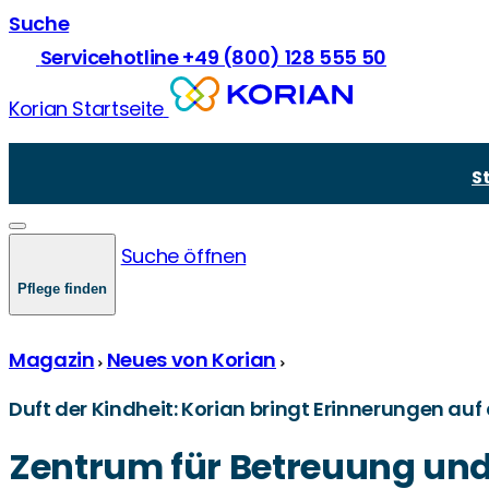
Suche
Servicehotline +49 (800) 128 555 50
Korian Startseite
Vollstationäre Pflege
Über Korian
Pflege und Prävention
Kurzzeitpflege
Unsere Mission
Krankheiten in der Pflege
S
Demenzpflege
Unsere Werte
Demenz und Pflege
Verhinderungspflege
Zukünftige Standorte & Bauprojekte
Gesetze und Recht
Junge Pflege
Pflegegrade
Suche öffnen
Comorbidität
Pflegekasse und -finanzierung
Pflege finden
Magazin
Neues von Korian
Duft der Kindheit: Korian bringt Erinnerungen auf 
Zentrum für Betreuung und