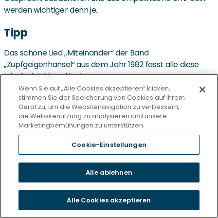
werden wichtiger denn je.
Tipp
Das schöne Lied „Miteinander“ der Band
„Zupfgeigenhansel“ aus dem Jahr 1982 fasst alle diese
Inhalte leicht und locker zusammen:
Wenn Sie auf „Alle Cookies akzeptieren“ klicken,
Zupfgeigenhansel – Miteinander (Live bei „Nacht der
stimmen Sie der Speicherung von Cookies auf Ihrem
Lieder“ 1982 – 4/6) (youtube.com)
Gerät zu, um die Websitenavigation zu verbessern,
die Websitenutzung zu analysieren und unsere
Marketingbemühungen zu unterstützen.
Quellen
Cookie-Einstellungen
[1] Pressemeldung des deutschen Ethikrats: Einsamkeit
als mehrdimensionales Phänomen; 19.06.2024
Alle ablehnen
[1]
https://www.liebenswert-magazin.de/90-jaehriger-
gibt-tipps-gegen-einsamkeit-im-alter-1008.html
;
Alle Cookies akzeptieren
20.07.2024