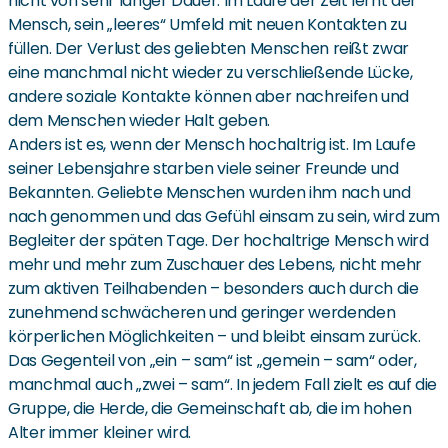
nicht von sehr langer Dauer. Im Laufe der Zeit lernt der
Mensch, sein „leeres“ Umfeld mit neuen Kontakten zu
füllen. Der Verlust des geliebten Menschen reißt zwar
eine manchmal nicht wieder zu verschließende Lücke,
andere soziale Kontakte können aber nachreifen und
dem Menschen wieder Halt geben.
Anders ist es, wenn der Mensch hochaltrig ist. Im Laufe
seiner Lebensjahre starben viele seiner Freunde und
Bekannten. Geliebte Menschen wurden ihm nach und
nach genommen und das Gefühl einsam zu sein, wird zum
Begleiter der späten Tage. Der hochaltrige Mensch wird
mehr und mehr zum Zuschauer des Lebens, nicht mehr
zum aktiven Teilhabenden – besonders auch durch die
zunehmend schwächeren und geringer werdenden
körperlichen Möglichkeiten – und bleibt einsam zurück.
Das Gegenteil von „ein – sam“ ist „gemein – sam“ oder,
manchmal auch „zwei – sam“. In jedem Fall zielt es auf die
Gruppe, die Herde, die Gemeinschaft ab, die im hohen
Alter immer kleiner wird.