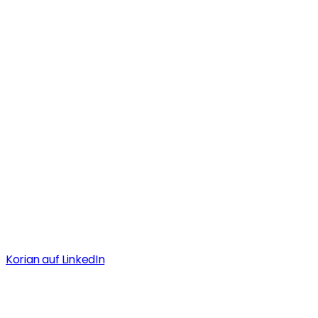
Presse
Korian Zentrale
Positionen
Korian auf LinkedIn