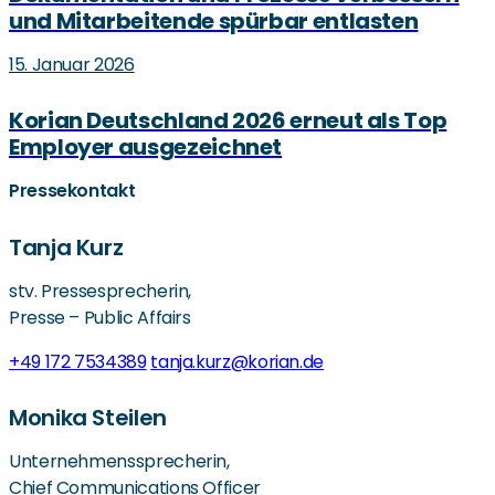
und Mitarbeitende spürbar entlasten
15. Januar 2026
Korian Deutschland 2026 erneut als Top
Employer ausgezeichnet
Pressekontakt
Tanja Kurz
stv. Pressesprecherin,
Presse – Public Affairs
+49 172 7534389
tanja.kurz@korian.de
Monika Steilen
Unternehmenssprecherin,
Chief Communications Officer