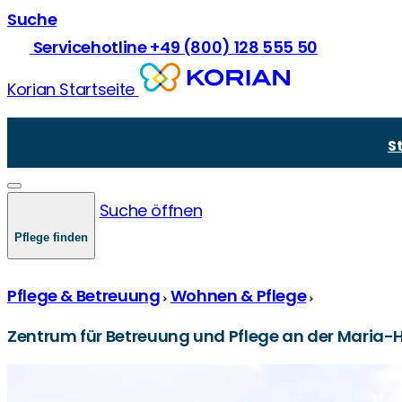
Suche
Servicehotline +49 (800) 128 555 50
Korian Startseite
Vollstationäre Pflege
Über Korian
Pflege und Prävention
Kurzzeitpflege
Unsere Mission
Krankheiten in der Pflege
S
Demenzpflege
Unsere Werte
Demenz und Pflege
Verhinderungspflege
Zukünftige Standorte & Bauprojekte
Gesetze und Recht
Junge Pflege
Pflegegrade
Suche öffnen
Comorbidität
Pflegekasse und -finanzierung
Pflege finden
Pflege & Betreuung
Wohnen & Pflege
Zentrum für Betreuung und Pflege an der Maria-H