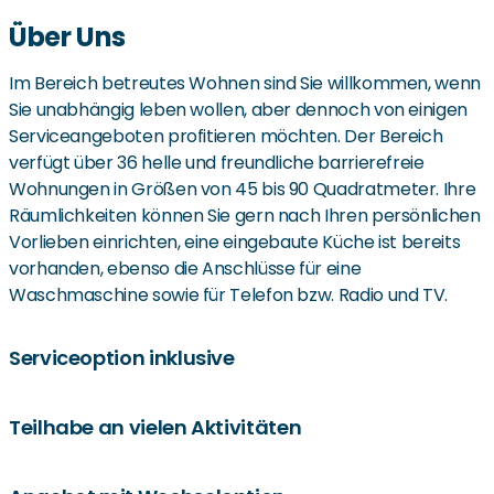
Über Uns
Im Bereich betreutes Wohnen sind Sie willkommen, wenn
Sie unabhängig leben wollen, aber dennoch von einigen
Serviceangeboten profitieren möchten. Der Bereich
verfügt über 36 helle und freundliche barrierefreie
Wohnungen in Größen von 45 bis 90 Quadratmeter. Ihre
Räumlichkeiten können Sie gern nach Ihren persönlichen
Vorlieben einrichten, eine eingebaute Küche ist bereits
vorhanden, ebenso die Anschlüsse für eine
Waschmaschine sowie für Telefon bzw. Radio und TV.
Serviceoption inklusive
Im betreuten Wohnen bieten wir Ihnen ein passendes
Teilhabe an vielen Aktivitäten
Umfeld, in dem Sie so lange wie möglich selbstbestimmt
leben können. Falls Sie die Reinigung Ihrer Räume und