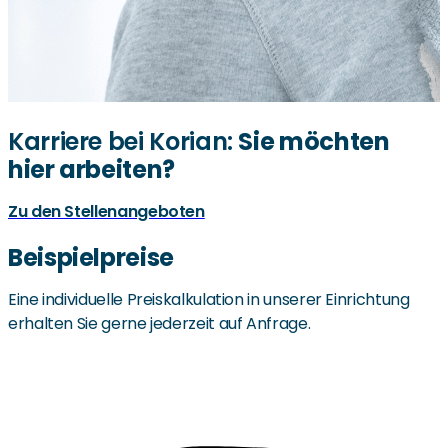
ein hauseigener Minibus zur Verfügung.
Unser Küchenteam verwöhnt Sie täglich mit leckeren
Gerichten. Dabei werden alle Speisen schonend und
frisch zubereitet und wir gehen jederzeit gerne auf die
Karriere bei Korian:
Sie möchten
Wünsche und Vorlieben unserer Bewohner ein.
hier arbeiten?
Zu den Stellenangeboten
Beispielpreise
Eine individuelle Preiskalkulation in unserer Einrichtung
erhalten Sie gerne jederzeit auf Anfrage.