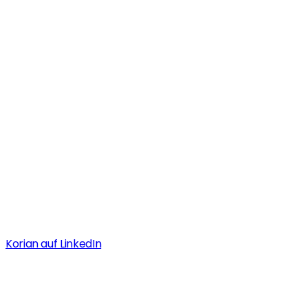
Korian Zentrale
Positionen
Korian auf LinkedIn