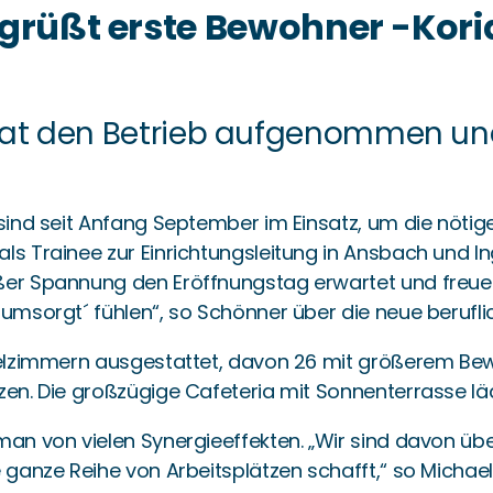
grüßt erste Bewohner -Koria
at den Betrieb aufgenommen und 
sind seit Anfang September im Einsatz, um die nötige
s Trainee zur Einrichtungsleitung in Ansbach und Ing
ßer Spannung den Eröffnungstag erwartet und freuen
 umsorgt´ fühlen“, so Schönner über die neue berufl
nzelzimmern ausgestattet, davon 26 mit größerem Be
tzen. Die großzügige Cafeteria mit Sonnenterrasse l
man von vielen Synergieeffekten. „Wir sind davon üb
 ganze Reihe von Arbeitsplätzen schafft,“ so Michael