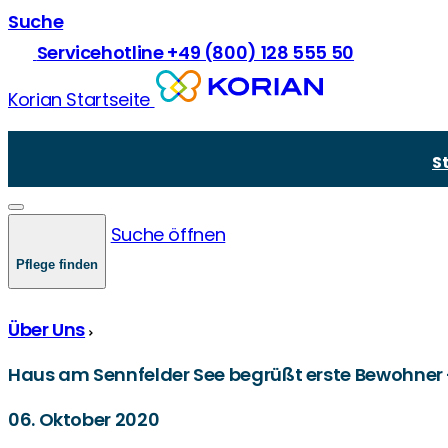
Suche
Servicehotline +49 (800) 128 555 50
Korian Startseite
Vollstationäre Pflege
Über Korian
Pflege und Prävention
Kurzzeitpflege
Unsere Mission
Krankheiten in der Pflege
S
Demenzpflege
Unsere Werte
Demenz und Pflege
Verhinderungspflege
Zukünftige Standorte & Bauprojekte
Gesetze und Recht
Junge Pflege
Pflegegrade
Suche öffnen
Comorbidität
Pflegekasse und -finanzierung
Pflege finden
Über Uns
Haus am Sennfelder See begrüßt erste Bewohner -
06. Oktober 2020