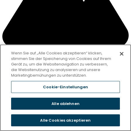
Wenn Sie auf „Alle Cookies akzeptieren“ klicken,
stimmen Sie der Speicherung von Cookies auf Ihrem
Gerät zu, um die Websitenavigation zu verbessern,
die Websitenutzung zu analysieren und unsere
Marketingbemühungen zu unterstützen.
Cookie-Einstellungen
Seniorenresidenz Geertz Bad
Alle ablehnen
Schwartau
Alle Cookies akzeptieren
Clariane Website öffnen