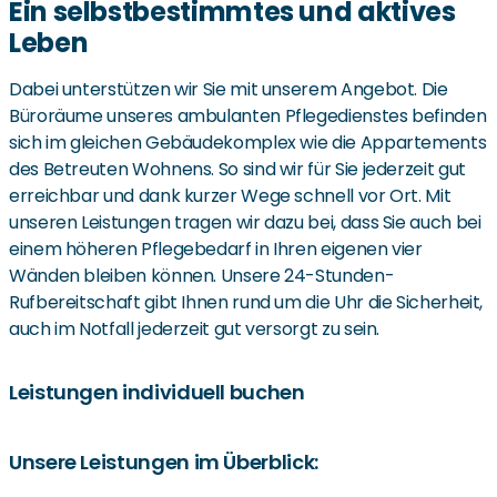
Ein selbstbestimmtes und aktives
Leben
Dabei unterstützen wir Sie mit unserem Angebot. Die
Büroräume unseres ambulanten Pflegedienstes befinden
sich im gleichen Gebäudekomplex wie die Appartements
des Betreuten Wohnens. So sind wir für Sie jederzeit gut
erreichbar und dank kurzer Wege schnell vor Ort. Mit
unseren Leistungen tragen wir dazu bei, dass Sie auch bei
einem höheren Pflegebedarf in Ihren eigenen vier
Wänden bleiben können. Unsere 24-Stunden-
Rufbereitschaft gibt Ihnen rund um die Uhr die Sicherheit,
auch im Notfall jederzeit gut versorgt zu sein.
Leistungen individuell buchen
Wann immer Sie Hilfe benötigen sind wir gern für Sie da.
Unsere Leistungen im Überblick:
Ob Sie beim Waschen und Anziehen, bei der