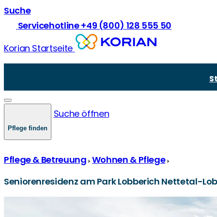
Suche
Servicehotline +49 (800) 128 555 50
Korian Startseite
Vollstationäre Pflege
Über Korian
Pflege und Prävention
Kurzzeitpflege
Unsere Mission
Krankheiten in der Pflege
S
Demenzpflege
Unsere Werte
Demenz und Pflege
Verhinderungspflege
Zukünftige Standorte & Bauprojekte
Gesetze und Recht
Junge Pflege
Pflegegrade
Suche öffnen
Comorbidität
Pflegekasse und -finanzierung
Pflege finden
Pflege & Betreuung
Wohnen & Pflege
Seniorenresidenz am Park Lobberich Nettetal-Lo