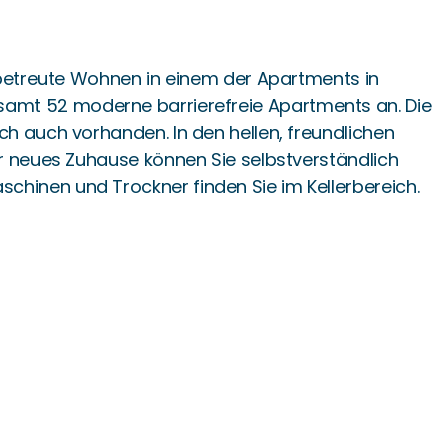
 betreute Wohnen in einem der Apartments in
sgesamt 52 moderne barrierefreie Apartments an. Die
h auch vorhanden. In den hellen, freundlichen
r neues Zuhause können Sie selbstverständlich
hinen und Trockner finden Sie im Kellerbereich.
nerinnen und Bewohnern verschiedene Therapie-
gig bei uns leben können. Falls Sie die Reinigung
enden Service gern bei uns buchen. Auch eine
ungsangeboten wie Geburtstagscafés,
erservice. Über einen optionalen 24-Stunden-
erfügung. Da unser Haus direkt an das
iten sowie der Park der Burg Ingenhofen in
st in 5 Minuten zu Fuß erreichbar. Die Residenz