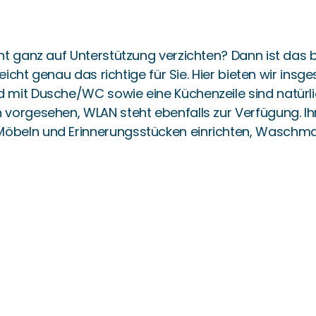
ht ganz auf Unterstützung verzichten? Dann ist das
leicht genau das richtige für Sie. Hier bieten wir in
mit Dusche/WC sowie eine Küchenzeile sind natürlic
vorgesehen, WLAN steht ebenfalls zur Verfügung. Ih
beln und Erinnerungsstücken einrichten, Waschmasc
ark Lobberich in Nettetal bieten wir unseren Bewoh
 sie so lange wie möglich selbstbestimmt und unabhän
r selbst erledigen wollen, dürfen Sie den entsprech
dem von verschiedenen Aktivitäten und Veranstalt
flegeheim ist möglich – auf Wunsch sogar mit Zimm
für steht ein großzügiger Gemeinschaftsraum zur V
t, befinden sich Restaurants und Einkaufsmöglichke
 liegt die Seniorenresidenz am Park. Die Innenstadt i