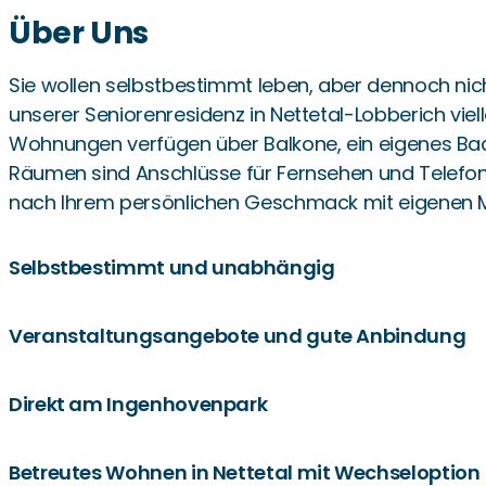
Über Uns
Sie wollen selbstbestimmt leben, aber dennoch nic
unserer Seniorenresidenz in Nettetal-Lobberich viel
Wohnungen verfügen über Balkone, ein eigenes Bad 
Räumen sind Anschlüsse für Fernsehen und Telefon 
nach Ihrem persönlichen Geschmack mit eigenen Mö
Selbstbestimmt und unabhängig
Veranstaltungsangebote und gute Anbindung
Im betreuten Wohnen in der Seniorenresidenz am P
und Serviceleistungen an und tun alles dafür, dass
Ihrer Räume oder die Pflege Ihrer Wäsche nicht meh
Direkt am Ingenhovenpark
Unsere Mieter im betreuten Wohnen profitieren zu
teilweise oder komplette Verpflegung über unser P
gemeinsamen Frühstücken oder Spieleabenden. Hier
Notruf können Sie im Notfall jederzeit Hilfe holen.
Stadtzentrum von Nettetal-Lobberich angebunden is
Betreutes Wohnen in Nettetal mit Wechseloption
Von viel Grün umgeben und doch zentral in Lobberich