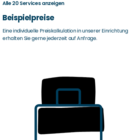
Alle 20 Services anzeigen
Friseur
Ausflüge
KorianFit-Spielekonsole
Nähe zu Supermärkten
Nähe zu ÖPNV
Reparaturdienst
Komplett-Zimmerservice
Wäschedienst
Café im Haus
Restaurant im Haus
Einkaufsservice
Beispielpreise
Eine individuelle Preiskalkulation in unserer Einrichtung
erhalten Sie gerne jederzeit auf Anfrage.