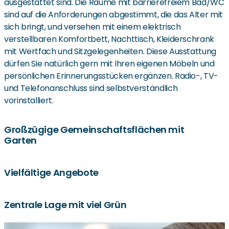
ausgestattet sind. Die Räume mit barrierefreiem Bad/WC
sind auf die Anforderungen abgestimmt, die das Alter mit
sich bringt, und versehen mit einem elektrisch
verstellbaren Komfortbett, Nachttisch, Kleiderschrank
mit Wertfach und Sitzgelegenheiten. Diese Ausstattung
dürfen Sie natürlich gern mit Ihren eigenen Möbeln und
persönlichen Erinnerungsstücken ergänzen. Radio-, TV-
und Telefonanschluss sind selbstverständlich
vorinstalliert.
Großzügige Gemeinschaftsflächen mit
Garten
In den beiden Wohnbereichen unserer Seniorenresidenz
Vielfältige Angebote
finden Sie jeweils Gemeinschaftsflächen, wo die
gemeinsamen Mahlzeiten eingenommen werden, wo
In unserer Einrichtung werden Sie medizinisch und
Zentrale Lage mit viel Grün
Sitzecken mit Sofas und Fernseher aber auch dazu
therapeutisch bestens betreut: Logopäden, Physio- bzw.
einladen, es sich gemütlich zu machen. Das elegante
Ergotherapeuten kommen bei Bedarf, ein Allgemeinarzt