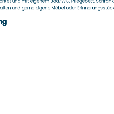
ichtet und mit eigenem Bad/WC, Pflegebett, Schrank
stalten und gerne eigene Möbel oder Erinnerungsstück
ng