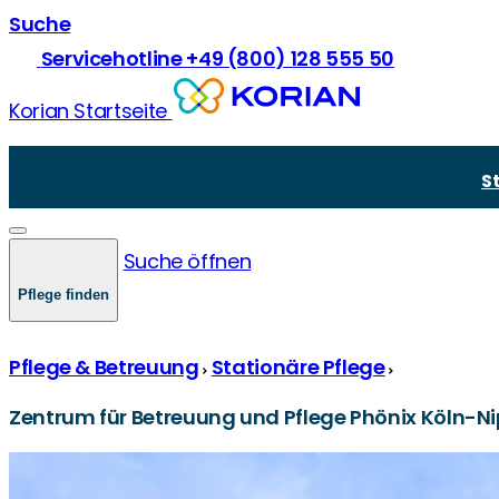
Suche
Servicehotline +49 (800) 128 555 50
Korian Startseite
Vollstationäre Pflege
Über Korian
Pflege und Prävention
Kurzzeitpflege
Unsere Mission
Krankheiten in der Pflege
S
Demenzpflege
Unsere Werte
Demenz und Pflege
Verhinderungspflege
Zukünftige Standorte & Bauprojekte
Gesetze und Recht
Junge Pflege
Pflegegrade
Suche öffnen
Comorbidität
Pflegekasse und -finanzierung
Pflege finden
Pflege & Betreuung
Stationäre Pflege
Zentrum für Betreuung und Pflege Phönix Köln-N