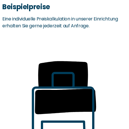
Ausflüge
Hauseigener Minibus
KorianFit-Spielekonsole
Nähe zu Supermärkten
Nähe zu ÖPNV
Wäschedienst
Café im Haus
Fahrdienst
Einkaufsservice
Beispielpreise
Eine individuelle Preiskalkulation in unserer Einrichtung
erhalten Sie gerne jederzeit auf Anfrage.