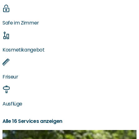
Safe im Zimmer
Kosmetikangebot
Friseur
Ausflüge
Alle 16 Services anzeigen
Hauseigener Minibus
KorianFit-Spielekonsole
Snoezelenraum
Nähe zu Supermärkten
Nähe zu ÖPNV
Reparaturdienst
Wäschedienst