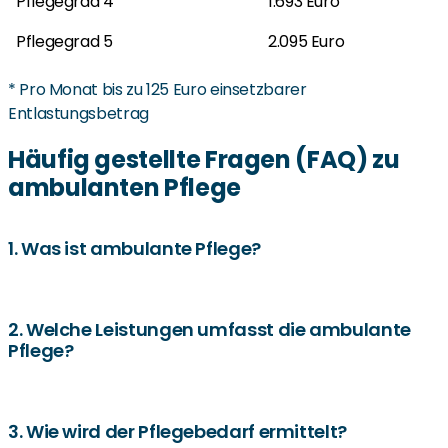
Pflegegrad 4
1.693 Euro
Pflegegrad 5
2.095 Euro
* Pro Monat bis zu 125 Euro einsetzbarer
Entlastungsbetrag
Häufig gestellte Fragen (FAQ) zu
ambulanten Pflege
1. Was ist ambulante Pflege?
Ambulante Pflege ermöglicht es Pflegebedürftigen, in
ihrem eigenen Zuhause versorgt zu werden, wobei
2. Welche Leistungen umfasst die ambulante
Pflege?
professionelle Pflegekräfte unterstützende Aufgaben
übernehmen.
Die ambulante Pflege umfasst körperbezogene
Pflegemaßnahmen, häusliche Krankenpflege,
3. Wie wird der Pflegebedarf ermittelt?