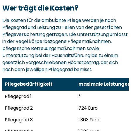
Wer trägt die Kosten?
Die Kosten für die ambulante Pflege werden je nach
Pflegegrad und Leistung zu Teilen von der gesetzlichen
Pflegeversicherung getragen. Die Unterstützung umfasst
in der Regel körperbezogene Pflegemaßnahmen,
pflegerische Betreuungsmaßnahmen sowie
Unterstützung bei der Haushaltsführung bis zu einem
gesetzlich vorgeschriebenen Höchstbetrag, der sich
nach dem jeweiligen Pflegegrad bemisst.
Pflegebedürftigkeit
maximale Leistungen
Pflegebedürftigkeit
maximale Leistungen
Pflegegrad 1
*
Pflegegrad 2
724 Euro
Pflegegrad 3
1.363 Euro