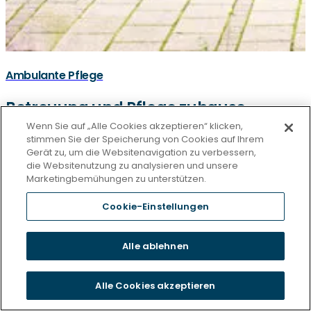
Ambulante Pflege
Betreuung und Pflege zuhause
Curanum Bad Dürrheim
Wenn Sie auf „Alle Cookies akzeptieren“ klicken,
stimmen Sie der Speicherung von Cookies auf Ihrem
Gerät zu, um die Websitenavigation zu verbessern,
Friedrichstraße 4,
die Websitenutzung zu analysieren und unsere
Marketingbemühungen zu unterstützen.
78073 Bad Dürrheim
Cookie-Einstellungen
Alle ablehnen
Alle Cookies akzeptieren