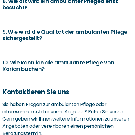
abhängig vom Pflegegrad. Der restliche Betrag muss von
8. Wie oft wird ein ambulanter Pflegedienst
besucht?
den Pflegebedürftigen oder deren Angehörigen
getragen werden.
Die Häufigkeit der Besuche hängt vom individuellen
Pflegebedarf ab und kann flexibel angepasst werden.
9. Wie wird die Qualität der ambulanten Pflege
sichergestellt?
Korian setzt auf professionell geschultes Personal und
regelmäßige Qualitätskontrollen, um eine hohe
10. Wie kann ich die ambulante Pflege von
Korian buchen?
Pflegequalität zu gewährleisten.
Interessierte können sich direkt über die Korian-Website
Kontaktieren Sie uns
oder telefonisch anmelden, um die passenden Leistungen
für ihre individuellen Bedürfnisse zu besprechen.
Sie haben Fragen zur ambulanten Pflege oder
interessieren sich für unser Angebot? Rufen Sie uns an.
Gern geben wir Ihnen weitere Informationen zu unseren
Angeboten oder vereinbaren einen persönlichen
Beratungstermin.