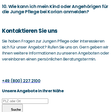
Lebenswünschen und Erfahrungen der jungen Menschen
10. Wie kann ich mein Kind oder Angehörigen für
die Junge Pflege bei Korian anmelden?
gerecht zu werden, mit einem festen Tagesablauf und
maßgeschneiderten Therapieplänen.
Interessierte können sich direkt über die Website oder
Kontaktieren Sie uns
telefonisch bei einer Korian-Einrichtung melden und eine
persönliche Beratung für die Anmeldung erhalten.
Sie haben Fragen zur Jungen Pflege oder interessieren
sich für unser Angebot? Rufen Sie uns an. Gern geben wir
Ihnen weitere Informationen zu unseren Angeboten oder
vereinbaren einen persönlichen Beratungstermin.
+49 (800) 227 2100
Unsere Angebote in Ihrer Nähe
Suche