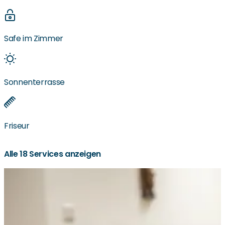
Safe im Zimmer
Sonnenterrasse
Friseur
Alle 18 Services anzeigen
Ausflüge
Hauseigener Minibus
KorianFit-Spielekonsole
Snoezelenraum
Nähe zu Wochenmärkten
Nähe zu Supermärkten
Nähe zu ÖPNV
Wäschedienst
Restaurant im Haus