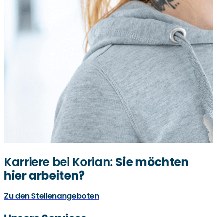
anderem zu Alpakawanderungen einlädt oder mit seinen
Tieren zu uns kommt. Die Kinder der nahegelegenen
Kindergärten und Schulen besuchen uns ebenfalls oft
und feiern mit uns. Und die Vertreter der örtlichen
Kirchengemeinden veranstalten regelmäßig
Gottesdienste bei uns. Sie sehen: Wir bieten in Augsburg
mehr als ein „normales“ Altenheim.
Karriere bei Korian:
Sie möchten
hier arbeiten?
Zu den Stellenangeboten