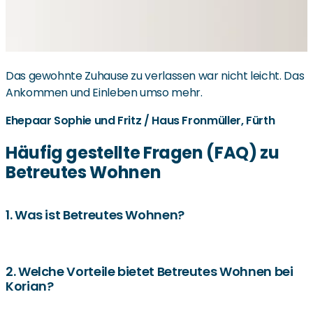
Das gewohnte Zuhause zu verlassen war nicht leicht. Das
Ankommen und Einleben umso mehr.
Ehepaar Sophie und Fritz / Haus Fronmüller, Fürth
Häufig gestellte Fragen (FAQ) zu
Betreutes Wohnen
1. Was ist Betreutes Wohnen?
Betreutes Wohnen ermöglicht es Senioren, selbstständig
in einer eigenen Wohnung zu leben, während sie bei
2. Welche Vorteile bietet Betreutes Wohnen bei
Korian?
Bedarf auf Unterstützung in Bereichen wie Pflege,
Haushalt und Freizeit zugreifen können.