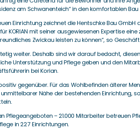
nftig eine Cafeteria für die Bewohner und ihre Ange
esidenz am Schwanenteich“ in den komfortablen Bau
neuen Einrichtung zeichnet die Hentschke Bau GmbH al
 für KORIAN mit seiner ausgewiesenen Expertise eine
reundliches Zwickau leisten zu können“, so Geschäft
stetig weiter. Deshalb sind wir darauf bedacht, dies
iche Unterstützung und Pflege geben und den Mitar
tsführerin bei Korian.
sitiv gegenüber. Für das Wohlbefinden älterer Mens
r in unmittelbarer Nähe der bestehenden Einrichtung
teln.
an Pflegeangeboten – 21.000 Mitarbeiter betreuen Pfl
lege in 227 Einrichtungen.