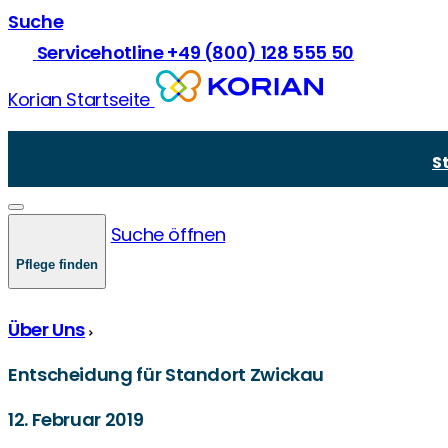
Suche
Servicehotline +49 (800) 128 555 50
Korian Startseite
Vollstationäre Pflege
Über Korian
Pflege und Prävention
Kurzzeitpflege
Unsere Mission
Krankheiten in der Pflege
S
Demenzpflege
Unsere Werte
Demenz und Pflege
Verhinderungspflege
Zukünftige Standorte & Bauprojekte
Gesetze und Recht
Junge Pflege
Pflegegrade
Suche öffnen
Comorbidität
Pflegekasse und -finanzierung
Pflege finden
Über Uns
Entscheidung für Standort Zwickau
12. Februar 2019